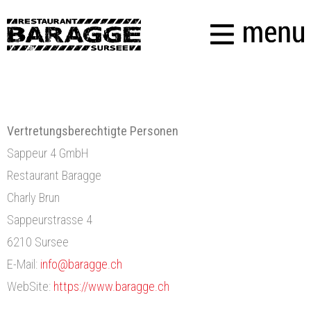
Vertretungsberechtigte Personen
Sappeur 4 GmbH
Restaurant Baragge
Charly Brun
Sappeurstrasse 4
6210 Sursee
E-Mail:
info@baragge.ch
WebSite:
https://www.baragge.ch